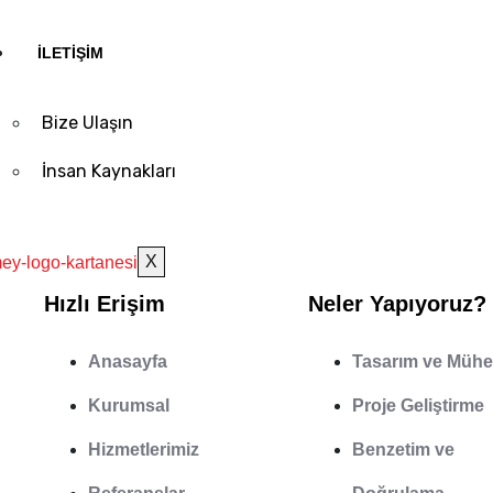
The short description does not 
İLETİŞİM
Bize Ulaşın
Kategori:
Mey Otomasyon
İnsan Kaynakları
X
Hızlı Erişim
Neler Yapıyoruz?
Anasayfa
Tasarım ve Mühe
Kurumsal
Proje Geliştirme
Hizmetlerimiz
Benzetim ve