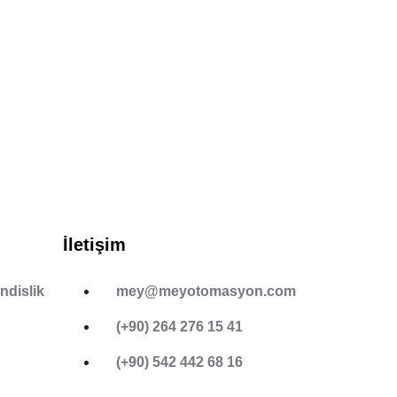
set this product.
İletişim
ndislik
mey@meyotomasyon.com
(+90) 264 276 15 41
(+90) 542 442 68 16