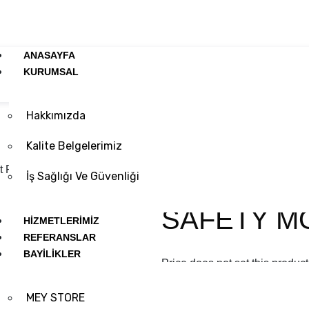
ANASAYFA
KURUMSAL
Hakkımızda
Kalite Belgelerimiz
ct Page Twenty Four
İş Sağlığı Ve Güvenliği
SAFETY M
HİZMETLERİMİZ
REFERANSLAR
BAYİLİKLER
Price does not set this product
MEY STORE